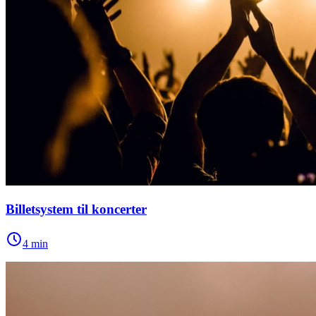
Billetsystem til koncerter
4
min