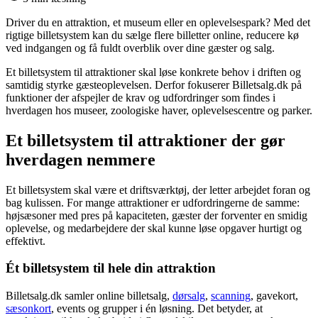
Driver du en attraktion, et museum eller en oplevelsespark? Med det
rigtige billetsystem kan du sælge flere billetter online, reducere kø
ved indgangen og få fuldt overblik over dine gæster og salg.
Et billetsystem til attraktioner skal løse konkrete behov i driften og
samtidig styrke gæsteoplevelsen. Derfor fokuserer Billetsalg.dk på
funktioner der afspejler de krav og udfordringer som findes i
hverdagen hos museer, zoologiske haver, oplevelsescentre og parker.
Et billetsystem til attraktioner der gør
hverdagen nemmere
Et billetsystem skal være et driftsværktøj, der letter arbejdet foran og
bag kulissen. For mange attraktioner er udfordringerne de samme:
højsæsoner med pres på kapaciteten, gæster der forventer en smidig
oplevelse, og medarbejdere der skal kunne løse opgaver hurtigt og
effektivt.
Ét billetsystem til hele din attraktion
Billetsalg.dk samler online billetsalg,
dørsalg
,
scanning
, gavekort,
sæsonkort
, events og grupper i én løsning. Det betyder, at