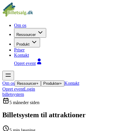
Om os
Ressourcer
Produkt
Priser
Kontakt
Opret event
Om os
Kontakt
Ressourcer
+
Produkter
+
Opret event
Login
billetsystem
5 måneder siden
Billetsystem til attraktioner
5
min læsning