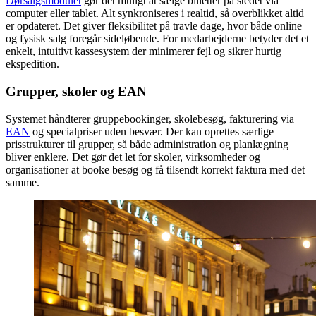
Dørsalgsmodulet
gør det muligt at sælge billetter på stedet via
computer eller tablet. Alt synkroniseres i realtid, så overblikket altid
er opdateret. Det giver fleksibilitet på travle dage, hvor både online
og fysisk salg foregår sideløbende. For medarbejderne betyder det et
enkelt, intuitivt kassesystem der minimerer fejl og sikrer hurtig
ekspedition.
Grupper, skoler og EAN
Systemet håndterer gruppebookinger, skolebesøg, fakturering via
EAN
og specialpriser uden besvær. Der kan oprettes særlige
prisstrukturer til grupper, så både administration og planlægning
bliver enklere. Det gør det let for skoler, virksomheder og
organisationer at booke besøg og få tilsendt korrekt faktura med det
samme.