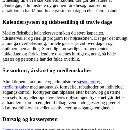
Billetsalg.dk en række kernefunktioner, der gør det lettere at
planlægge, administrere og gennemføre besøg, uanset om
attraktionen har få hundrede gæster om dagen eller flere tusinde.
Kalendersystem og tidsbestilling til travle dage
Med et fleksibelt kalendersystem kan du styre kapacitet,
tidsintervaller og særligt program for højsæsonen. Det gør det muligt
at undgå overbelastning, fordele gæster jævnt over dagen og
optimere bemanding. Samtidig kan særlige arrangementer,
lukkedage og feriekalendere opsættes hurtigt og nemt, så både
gæster og personale har det fulde overblik.
Sæsonkort, årskort og medlemskaber
Attraktionen kan oprette og administrere
sæsonkort
og
medlemskaber
med automatisk fornyelse, rabatkoder og individuel
adgangskontrol. Korttyper kan tilpasses efter behov, og gæsterne
kan selv forny eller opdatere deres oplysninger. Systemet gør det let
at håndtere store mængder af tilbagevendende gæster og giver et
klart overblik over medlemsaktiviteter og adgangsrettigheder.
Dørsalg og kassesystem