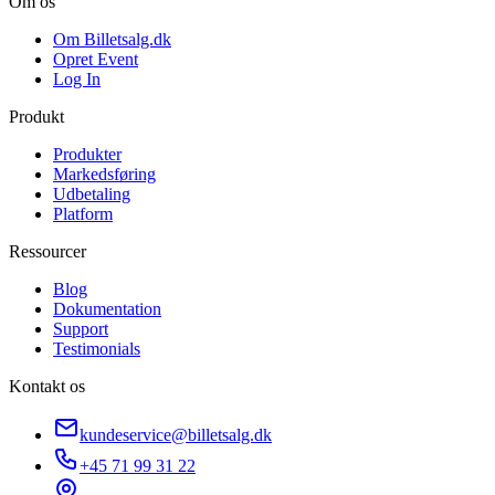
Om os
Om Billetsalg.dk
Opret Event
Log In
Produkt
Produkter
Markedsføring
Udbetaling
Platform
Ressourcer
Blog
Dokumentation
Support
Testimonials
Kontakt os
kundeservice@billetsalg.dk
+45 71 99 31 22