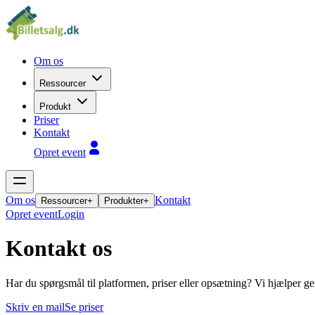
Om os
Ressourcer
Produkt
Priser
Kontakt
Opret event
Om os
Kontakt
Ressourcer
+
Produkter
+
Opret event
Login
Kontakt os
Har du spørgsmål til platformen, priser eller opsætning? Vi hjælper g
Skriv en mail
Se priser