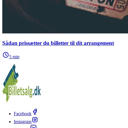
Sådan prissætter du billetter til dit arrangement
5
min
Facebook
Instagram