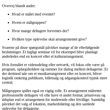
Overvej blandt andet:
Hvad er målet med eventet?
Hvem er målgruppen?
Hvor mange deltagere forventes der?
Hvilken type oplevelse skal arrangementet give?
Svarene på disse spørgsmål påvirker mange af de efterfølgende
beslutninger. Et fagligt seminar vil for eksempel blive planlagt
anderledes end en koncert eller et kulturarrangement.
Hvis formålet er vidensdeling eller netværk, vil fokus ofte være på
program, oplægsholdere og rammer for dialog mellem deltagerne. Er
der derimod tale om et musikarrangement eller en koncert, bliver
logistik omkring publikum, billetsalg og adgangskontrol typisk mere
central.
Målgruppen spiller også en vigtig rolle. Et arrangement målrettet
professionelle deltagere vil ofte have et andet format, prisniveau og
tidsplan end et arrangement for studerende eller frivillige. Samtidig
påvirker det valg af lokation, markedsføring og den samlede
oplevelse for deltagerne.