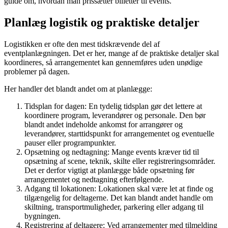
guide om, hvordan man prissætter billetter til events.
Planlæg logistik og praktiske detaljer
Logistikken er ofte den mest tidskrævende del af
eventplanlægningen. Det er her, mange af de praktiske detaljer skal
koordineres, så arrangementet kan gennemføres uden unødige
problemer på dagen.
Her handler det blandt andet om at planlægge:
Tidsplan for dagen:
En tydelig tidsplan gør det lettere at
koordinere program, leverandører og personale. Den bør
blandt andet indeholde ankomst for arrangører og
leverandører, starttidspunkt for arrangementet og eventuelle
pauser eller programpunkter.
Opsætning og nedtagning:
Mange events kræver tid til
opsætning af scene, teknik, skilte eller registreringsområder.
Det er derfor vigtigt at planlægge både opsætning før
arrangementet og nedtagning efterfølgende.
Adgang til lokationen:
Lokationen skal være let at finde og
tilgængelig for deltagerne. Det kan blandt andet handle om
skiltning, transportmuligheder, parkering eller adgang til
bygningen.
Registrering af deltagere:
Ved arrangementer med tilmelding