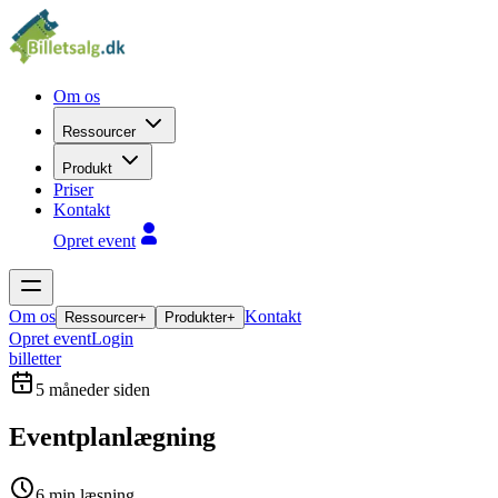
Om os
Ressourcer
Produkt
Priser
Kontakt
Opret event
Om os
Kontakt
Ressourcer
+
Produkter
+
Opret event
Login
billetter
5 måneder siden
Eventplanlægning
6
min læsning