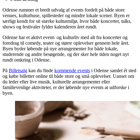
Odense rummer et bredt udvalg af events fordelt på både store
venues, kulturhuse, spillesteder og mindre lokale scener. Byen er
særligt kendt for sit stærke kulturmiljø, hvor både koncerter, talks,
shows og festivaler fylder kalenderen året rundt.
Odense har et aktivt event- og kulturliv med alt fra koncerter og
foredrag til comedy, teater og større oplevelser gennem hele året.
Byen byder løbende på nye arrangementer for både lokale,
studerende og andre besøgende, og der sker hele tiden noget nyt
rundt omkring i Odense.
På
Billetsalg
kan du finde
kommende events
i Odense samlet ét sted
og købe billetter online til både store og små oplevelser. Uanset om
du leder efter live musik, kulturelle arrangementer eller
familievenlige aktiviteter, er der løbende nye events at udforske i
byen.