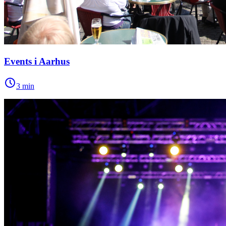
Events i Aarhus
3
min