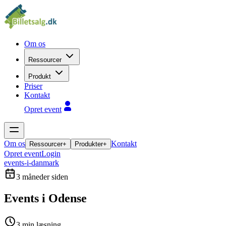
Om os
Ressourcer
Produkt
Priser
Kontakt
Opret event
Om os
Kontakt
Ressourcer
+
Produkter
+
Opret event
Login
events-i-danmark
3 måneder siden
Events i Odense
3
min læsning