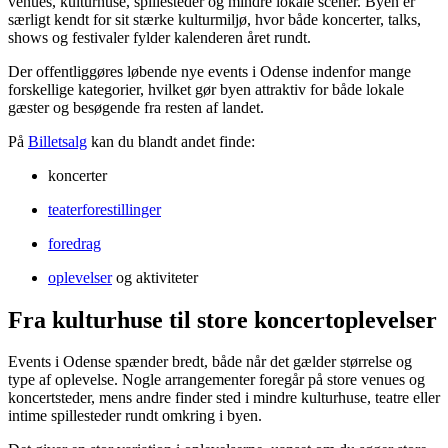
venues, kulturhuse, spillesteder og mindre lokale scener. Byen er
særligt kendt for sit stærke kulturmiljø, hvor både koncerter, talks,
shows og festivaler fylder kalenderen året rundt.
Der offentliggøres løbende nye events i Odense indenfor mange
forskellige kategorier, hvilket gør byen attraktiv for både lokale
gæster og besøgende fra resten af landet.
På
Billetsalg
kan du blandt andet finde:
koncerter
teaterforestillinger
foredrag
oplevelser
og aktiviteter
Fra kulturhuse til store koncertoplevelser
Events i Odense spænder bredt, både når det gælder størrelse og
type af oplevelse. Nogle arrangementer foregår på store venues og
koncertsteder, mens andre finder sted i mindre kulturhuse, teatre eller
intime spillesteder rundt omkring i byen.