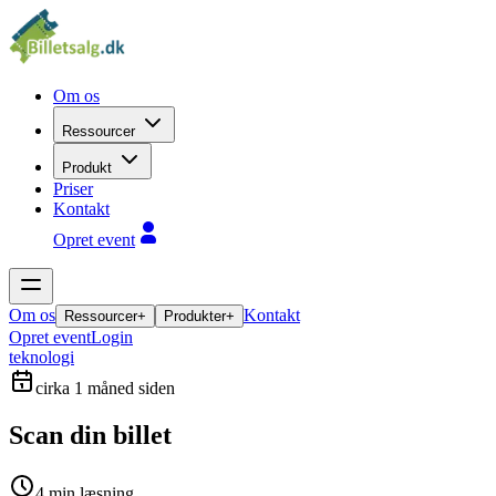
Om os
Ressourcer
Produkt
Priser
Kontakt
Opret event
Om os
Kontakt
Ressourcer
+
Produkter
+
Opret event
Login
teknologi
cirka 1 måned siden
Scan din billet
4
min læsning