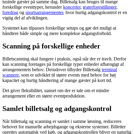
tusinde gæster på samme dag. Billetsalg kan bruges til mange
forskellige eventtyper, herunder
koncerter
,
teaterforestillinger
,
foredrag
og
sportsarrangementer
, hvor hurtig adgangskontrol er en
vigtig del af afviklingen.
Systemet kan tilpasses forskellige setups og gør det muligt at
håndtere både simple og mere komplekse adgangsforhold.
Scanning på forskellige enheder
Billetscanning skal fungere i praksis, også når der er travlt. Derfor
kan scanning foretages på forskellige typer enheder afhængigt af
arrangementets behov. Derudover tilbyder Billetsalg
terminal
scannere
, som er udviklet til større events med behov for høj
kapacitet og hurtig håndtering af mange gæster på kort tid.
Det giver fleksibilitet, uanset om der er tale om et mindre
arrangement eller en større eventproduktion.
Samlet billetsalg og adgangskontrol
Når billetsalg og scanning er samlet i samme løsning, reduceres
behovet for manuelle arbejdsgange og eksterne systemer. Billetter
oprettes automatisk ved køb, og adgangskontrollen bliver en naturlig