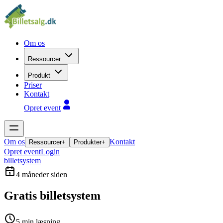
Om os
Ressourcer
Produkt
Priser
Kontakt
Opret event
Om os
Kontakt
Ressourcer
+
Produkter
+
Opret event
Login
billetsystem
4 måneder siden
Gratis billetsystem
5
min læsning